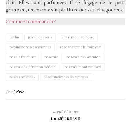
clair. Elles sont parfumées. Il se dégage de ce petit
grimpant, un charme simple.Un rosier sain et vigoureux.
Comment commander?
jardin
jardin de roses
jardin mont ventoux
pépinière roses anciennes
rose ancienne la fraicheur
rose la fraicheur
roseraie
roseraie de Gérenton
roseraie de gérenton bédoin
roseraie mont ventoux
roses anciennes
roses anciennes du ventoux
Par
Sylvie
PRÉCÉDENT
LA NÉGRESSE