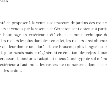
anéen.
onté de proposer à la vente aux amateurs de jardins des rosier
duits et vendus par la roseraie de Gérenton sont obtenus à parti
 Le bouturage en extérieur a été choisi comme technique d
es rosiers les plus durables : en effet, les rosiers ainsi obtenu
ce qui leur donne une durée de vie beaucoup plus longue qu’u
s de gourmands mais se régénèrent en émettant des rejets depui
osiers issus de boutures s’adaptent mieux à tout type de sol mêm
n extérieur à l’automne, les rosiers ne connaissent donc aucu
s les jardins.