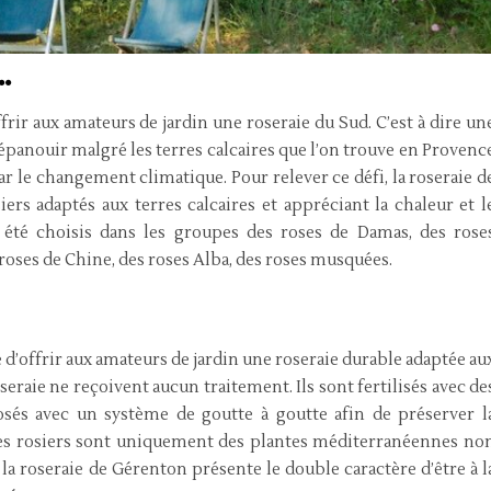
…
ffrir aux amateurs de jardin une roseraie du Sud. C’est à dire un
’épanouir malgré les terres calcaires que l’on trouve en Provenc
ar le changement climatique. Pour relever ce défi, la roseraie d
rs adaptés aux terres calcaires et appréciant la chaleur et l
nt été choisis dans les groupes des roses de Damas, des rose
roses de Chine, des roses Alba, des roses musquées.
é d’offrir aux amateurs de jardin une roseraie durable adaptée au
roseraie ne reçoivent aucun traitement. Ils sont fertilisés avec de
rrosés avec un système de goutte à goutte afin de préserver l
es rosiers sont uniquement des plantes méditerranéennes no
i la roseraie de Gérenton présente le double caractère d’être à l