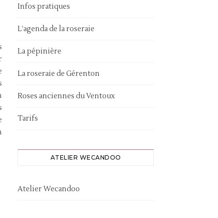
Infos pratiques
L’agenda de la roseraie
s
La pépinière
r
e
La roseraie de Gérenton
s
n
Roses anciennes du Ventoux
s
Tarifs
e
n
ATELIER WECANDOO
Atelier Wecandoo