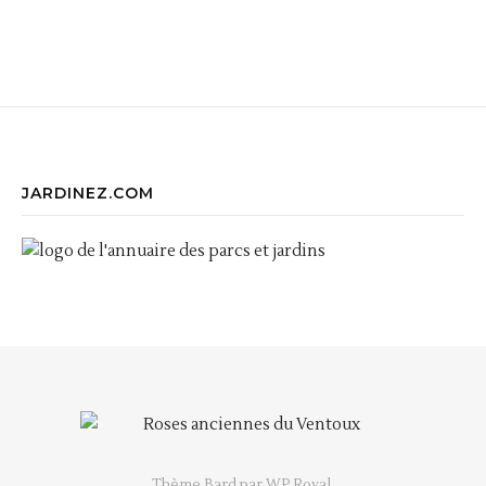
JARDINEZ.COM
Thème Bard par
WP Royal
.