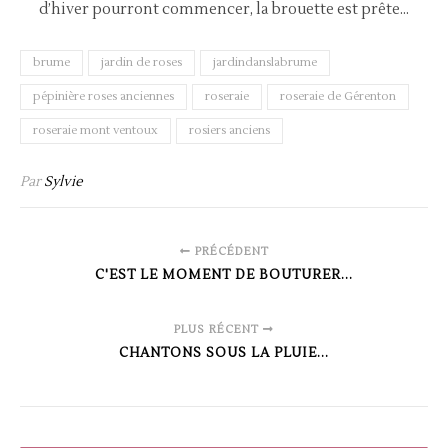
d’hiver pourront commencer, la brouette est prête…
brume
jardin de roses
jardindanslabrume
pépinière roses anciennes
roseraie
roseraie de Gérenton
roseraie mont ventoux
rosiers anciens
Par
Sylvie
PRÉCÉDENT
C'EST LE MOMENT DE BOUTURER...
PLUS RÉCENT
CHANTONS SOUS LA PLUIE...