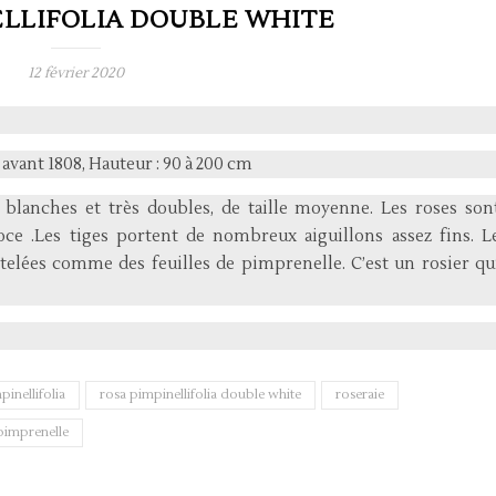
ELLIFOLIA DOUBLE WHITE
12 février 2020
avant 1808, Hauteur : 90 à 200 cm
blanches et très doubles, de taille moyenne. Les roses son
oce .Les tiges portent de nombreux aiguillons assez fins. L
entelées comme des feuilles de pimprenelle. C’est un rosier qu
pinellifolia
rosa pimpinellifolia double white
roseraie
 pimprenelle