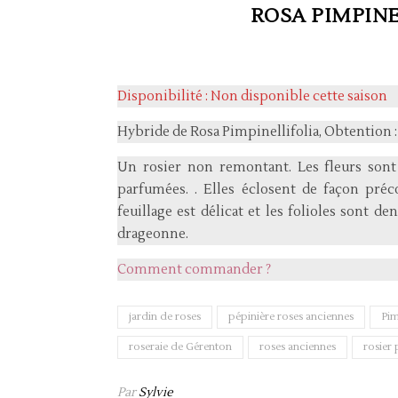
ROSA PIMPIN
Disponibilité : Non disponible cette saison
Hybride de Rosa Pimpinellifolia, Obtention : 
Un rosier non remontant. Les fleurs sont 
parfumées. . Elles éclosent de façon préc
feuillage est délicat et les folioles sont d
drageonne.
Comment commander ?
jardin de roses
pépinière roses anciennes
Pim
roseraie de Gérenton
roses anciennes
rosier
Par
Sylvie