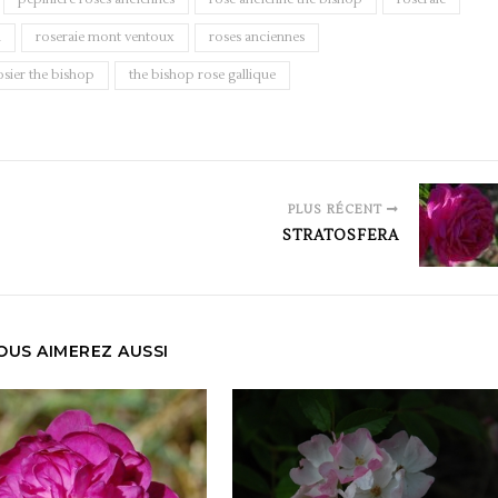
n
roseraie mont ventoux
roses anciennes
osier the bishop
the bishop rose gallique
PLUS RÉCENT
STRATOSFERA
OUS AIMEREZ AUSSI