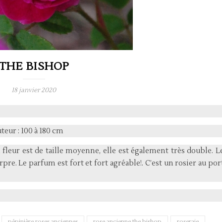
THE BISHOP
18 janvier 2020
uteur : 100 à 180 cm
fleur est de taille moyenne, elle est également très double. L
re. Le parfum est fort et fort agréable!. C’est un rosier au por
pépinière roses anciennes
rose ancienne the bishop
roseraie