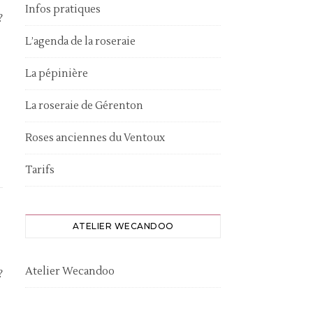
Infos pratiques
?
L’agenda de la roseraie
La pépinière
La roseraie de Gérenton
Roses anciennes du Ventoux
Tarifs
ATELIER WECANDOO
Atelier Wecandoo
?