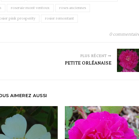
n
roseraie mont ventoux
roses anciennes
osier pink prosperity
rosier remontant
0 commentair
PLUS RÉCENT
PETITE ORLÉANAISE
OUS AIMEREZ AUSSI