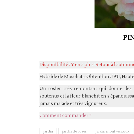
PI
Disponibilité : Y en a plus! Retour à l’autom
Hybride de Moschata, Obtention : 1931, Hauteu
Un rosier très remontant qui donne des f
soutenus et la fleur blanchit en s’épanouissan
jamais malade et très vigoureux.
Comment commander ?
jardin
jardin de roses
jardin mont ventoux