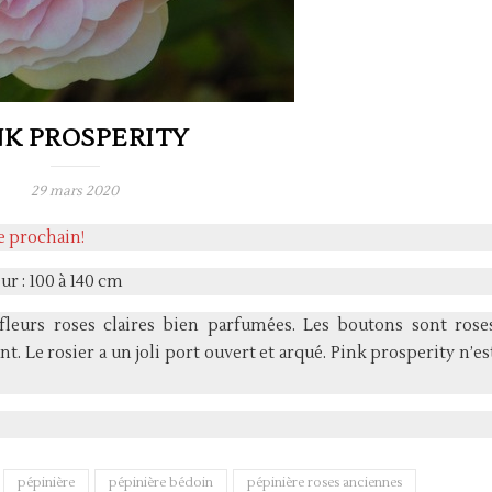
NK PROSPERITY
29 mars 2020
ne prochain!
r : 100 à 140 cm
leurs roses claires bien parfumées. Les boutons sont rose
t. Le rosier a un joli port ouvert et arqué. Pink prosperity n’es
pépinière
pépinière bédoin
pépinière roses anciennes