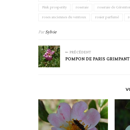
Pink prosperity
roseraie
roseraie de Gérento
roses anciennes du ventoux
rosier parfumé
r
Par
Sylvie
PRÉCÉDENT
POMPON DE PARIS GRIMPANT
V