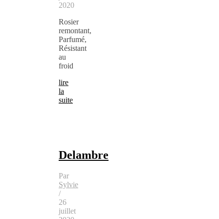
2020
Rosier
remontant,
Parfumé,
Résistant
au
froid
lire
la
suite
Delambre
Par
Sylvie
/
26
juillet