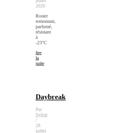
juillet
2020
Rosier
remontant,
parfumé,
résistant
à
-23°C
lire
la
suite
Daybreak
Par
Sylvie
/
28
juillet