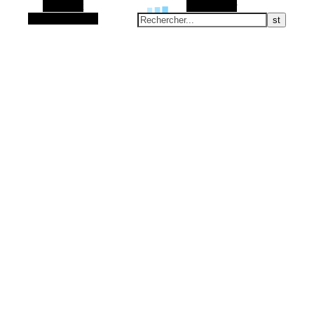
Barre Alt
Rechercher
Article aléatoire