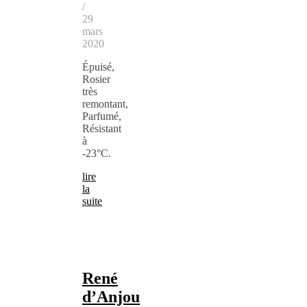
/
29
mars
2020
Épuisé,
Rosier
très
remontant,
Parfumé,
Résistant
à
-23°C.
lire
la
suite
René
d’Anjou