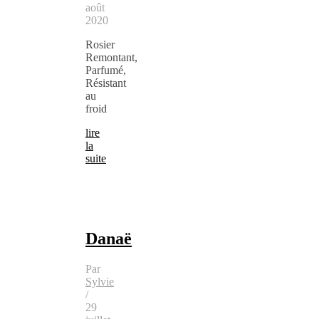
août
2020
Rosier
Remontant,
Parfumé,
Résistant
au
froid
lire
la
suite
Danaë
Par
Sylvie
/
29