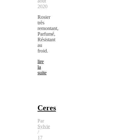
août
2020
Rosier
très
remontant,
Parfumé,
Résistant
au
froid.
lire
la
suite
Ceres
Par
Sylvie
/
17