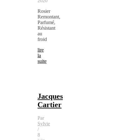
2020
Rosier
Remontant,
Parfumé,
Résistant
au
froid
lire
la
suite
Jacques
Cartier
Par
Sylvie
/
8