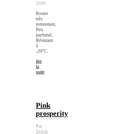
2020
Rosier
très
remontant,
Peu
parfumé,
Résistant
à
-29°C.
lire
la
suite
Pink
prosperity
Par
Sylvie