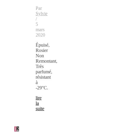
Par
Sylvie
/
5
mars
2020
Épuisé,
Rosier
Non
Remontant,
Très
parfumé,
résistant
à
-29°C.
lire
la
suite
1
2