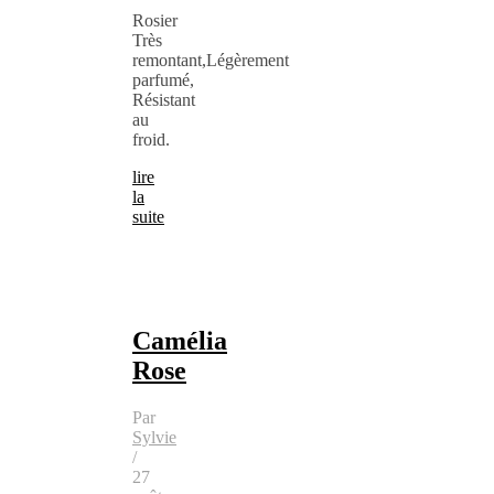
Rosier
Très
remontant,Légèrement
parfumé,
Résistant
au
froid.
lire
la
suite
Camélia
Rose
Par
Sylvie
/
27