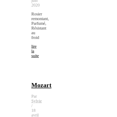
juin
2020
Rosier
remontant,
Parfumé,
Résistant
au
froid
lire
la
suite
Mozart
Par
Sylvie
/
18
avril