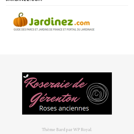
Thème Bard par
WP Royal
.