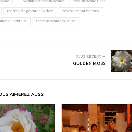
 ventoux
pépinière roses anciennes
rose ancienne Hébé
roseraie de gérenton bédoin
roseraie mont ventoux
ennes du ventoux
roses anciennes vaucluse
PLUS RÉCENT
GOLDEN MOSS
OUS AIMEREZ AUSSI