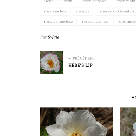
Hébé
jardin
jardin de roses
jardin mont
rose vaucluse
roseraie
roseraie de Gérenton
roseraie vaucluse
roses anciennes
roses anci
Par
Sylvie
PRÉCÉDENT
HEBE'S LIP
V