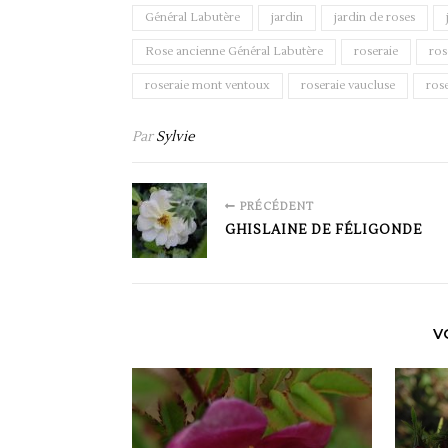
Général Labutère
jardin
jardin de roses
Rose ancienne Général Labutère
roseraie
ros
roseraie mont ventoux
roseraie vaucluse
ros
Par
Sylvie
PRÉCÉDENT
GHISLAINE DE FÉLIGONDE
V