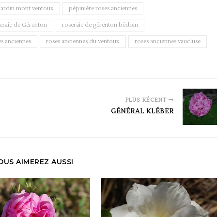
jardin mont ventoux
pépinière roses anciennes
eraie de Gérenton
roseraie de gérenton bédoin
es anciennes
roses anciennes du ventoux
roses anciennes vaucluse
PLUS RÉCENT
GÉNÉRAL KLÉBER
OUS AIMEREZ AUSSI