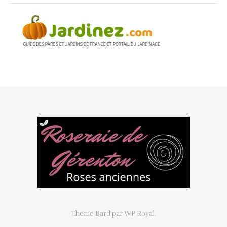
Thème Bard par
WP Royal
.