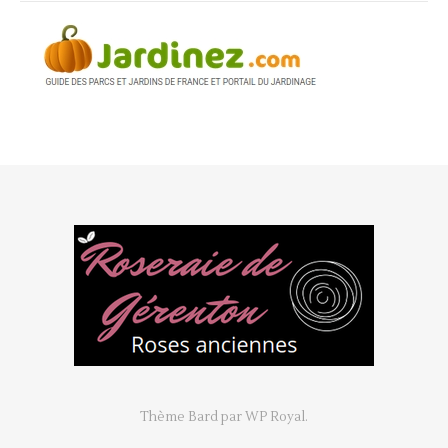
Thème Bard par
WP Royal
.