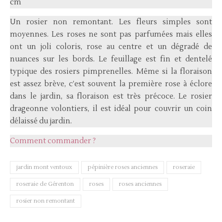
cm
Un rosier non remontant. Les fleurs simples sont
moyennes. Les roses ne sont pas parfumées mais elles
ont un joli coloris, rose au centre et un dégradé de
nuances sur les bords. Le feuillage est fin et dentelé
typique des rosiers pimprenelles. Même si la floraison
est assez brève, c’est souvent la première rose à éclore
dans le jardin, sa floraison est très précoce. Le rosier
drageonne volontiers, il est idéal pour couvrir un coin
délaissé du jardin.
Comment commander ?
jardin mont ventoux
pépinière roses anciennes
roseraie
roseraie de Gérenton
roses
roses anciennes
rosier non remontant