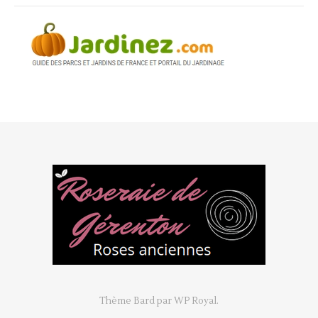
Thème Bard par
WP Royal
.