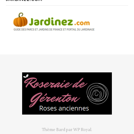
Thème Bard par
WP Royal
.