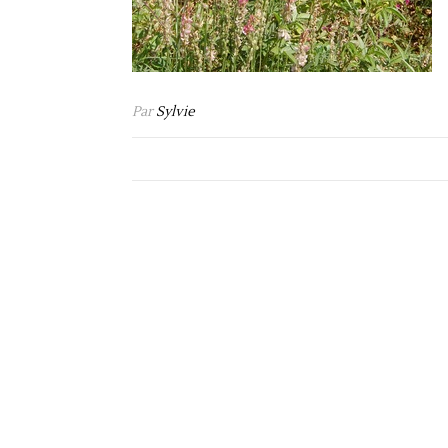
Par
Sylvie