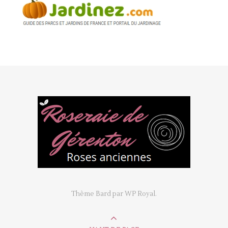
Thème Bard par
WP Royal
.